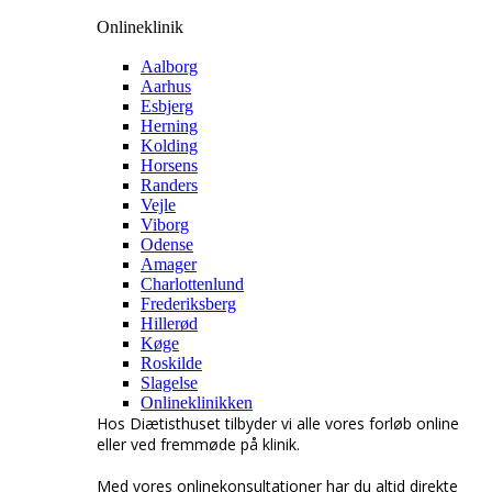
Onlineklinik
Aalborg
Aarhus
Esbjerg
Herning
Kolding
Horsens
Randers
Vejle
Viborg
Odense
Amager
Charlottenlund
Frederiksberg
Hillerød
Køge
Roskilde
Slagelse
Onlineklinikken
Hos Diætisthuset tilbyder vi alle vores forløb online
eller ved fremmøde på klinik.
Med vores onlinekonsultationer har du altid direkte