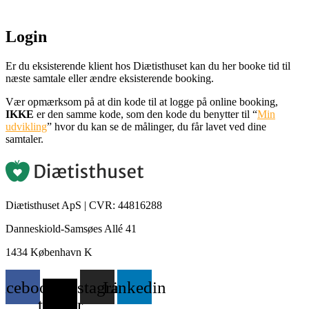
Login
Er du eksisterende klient hos Diætisthuset kan du her booke tid til
næste samtale eller ændre eksisterende booking.
Vær opmærksom på at din kode til at logge på online booking,
IKKE
er den samme kode, som den kode du benytter til “
Min
udvikling
” hvor du kan se de målinger, du får lavet ved dine
samtaler.
Diætisthuset ApS
| CVR: 44816288
Danneskiold-Samsøes Allé 41
1434 København K
acebook
X-
Instagram
Linkedin
twitter